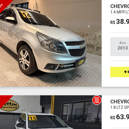
LHO
CHEVRO
1.4 MPFI 
38.
R$
Ano
2013
M
CHEVR
I
1.8 LTZ 
63.
R$