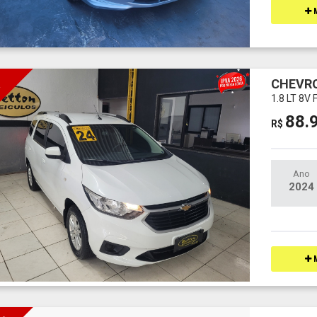
M
CHEVRO
I
1.8 LT 8V
88.
R$
Ano
2024
M