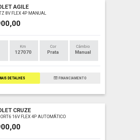
LET AGILE
LTZ 8V FLEX 4P MANUAL
900,00
Km
Cor
Câmbio
127070
Prata
Manual
AIS DETALHES
FINANCIAMENTO
OLET CRUZE
SPORT6 16V FLEX 4P AUTOMÁTICO
900,00