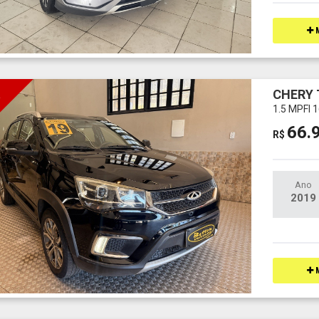
M
CHERY 
I
1.5 MPFI
66.
R$
Ano
2019
M