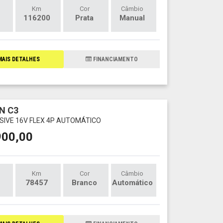
Km
Cor
Câmbio
116200
Prata
Manual
AIS DETALHES
FINANCIAMENTO
N C3
USIVE 16V FLEX 4P AUTOMÁTICO
900,00
Km
Cor
Câmbio
78457
Branco
Automático