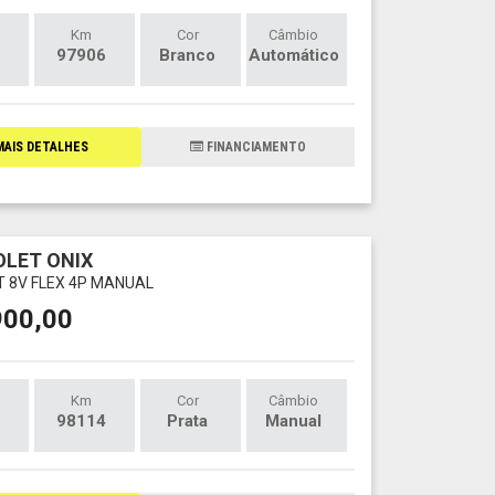
Km
Cor
Câmbio
97906
Branco
Automático
AIS DETALHES
FINANCIAMENTO
LET ONIX
LT 8V FLEX 4P MANUAL
900,00
Km
Cor
Câmbio
98114
Prata
Manual