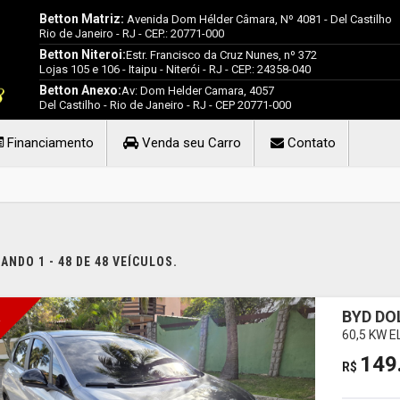
Betton Matriz:
Avenida Dom Hélder Câmara, Nº 4081 - Del Castilho
Rio de Janeiro - RJ - CEP.: 20771-000
Betton Niteroi:
Estr. Francisco da Cruz Nunes, nº 372
Lojas 105 e 106 - Itaipu - Niterói - RJ - CEP.: 24358-040
Betton Anexo:
Av: Dom Helder Camara, 4057
Del Castilho - Rio de Janeiro - RJ - CEP 20771-000
Financiamento
Venda seu Carro
Contato
NDO 1 - 48 DE 48 VEÍCULOS.
BYD DO
I
60,5 KW 
149
R$