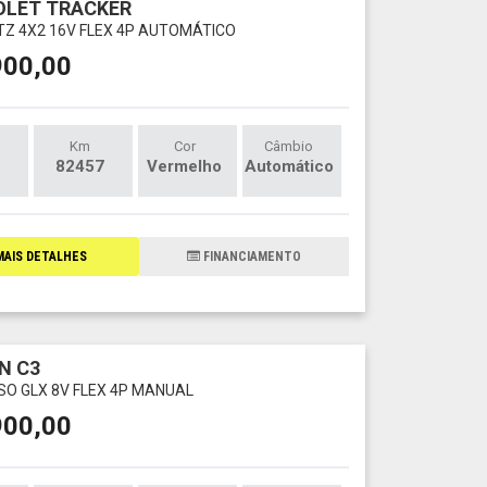
OLET TRACKER
LTZ 4X2 16V FLEX 4P AUTOMÁTICO
900,00
Km
Cor
Câmbio
82457
Vermelho
Automático
AIS DETALHES
FINANCIAMENTO
N C3
SSO GLX 8V FLEX 4P MANUAL
900,00