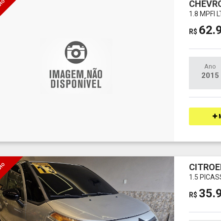
LHO
CHEVR
1.8 MPFI 
62.
R$
Ano
2015
M
LHO
CITROE
1.5 PICA
35.
R$