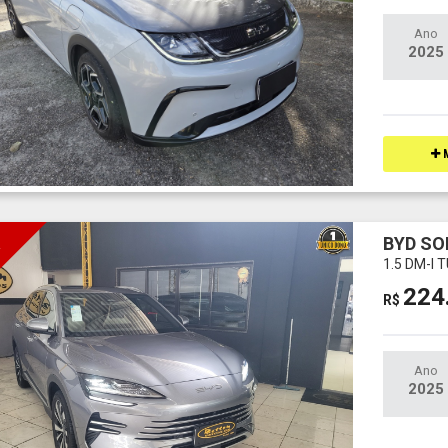
Ano
2025
M
BYD SO
I
1.5 DM-I
224
R$
Ano
2025