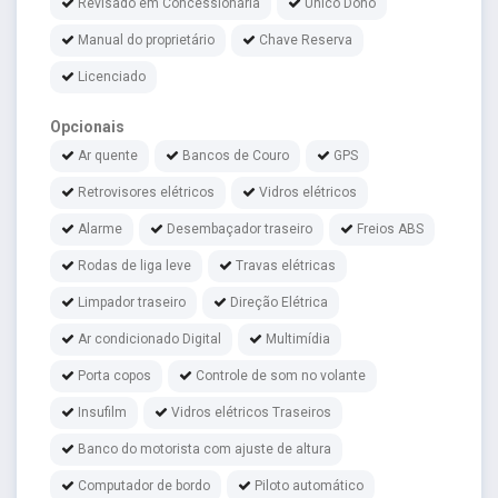
Revisado em Concessionária
Único Dono
Manual do proprietário
Chave Reserva
Licenciado
Opcionais
Ar quente
Bancos de Couro
GPS
Retrovisores elétricos
Vidros elétricos
Alarme
Desembaçador traseiro
Freios ABS
Rodas de liga leve
Travas elétricas
Limpador traseiro
Direção Elétrica
Ar condicionado Digital
Multimídia
Porta copos
Controle de som no volante
Insufilm
Vidros elétricos Traseiros
Banco do motorista com ajuste de altura
Computador de bordo
Piloto automático