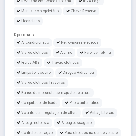
Revisado em Concessionária
IPVA Pago
Manual do proprietário
Chave Reserva
Licenciado
Opcionais
Ar condicionado
Retrovisores elétricos
Vidros elétricos
Alarme
Farol de neblina
Freios ABS
Travas elétricas
Limpador traseiro
Direção Hidraulica
Vidros elétricos Traseiros
Banco do motorista com ajuste de altura
Computador de bordo
Piloto automático
Volante com regulagem de altura
Airbag laterais
Airbag motorista
Airbag passageiro
Controle de tração
Pára-choques na cor do veiculo