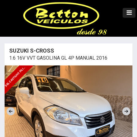
SUZUKI S-CROSS
1.6 16V VVT GASOLINA GL 4P MANUAL 2016
E
L
C
A
S
T
I
L
H
O
F
I
L
D
A
L
I