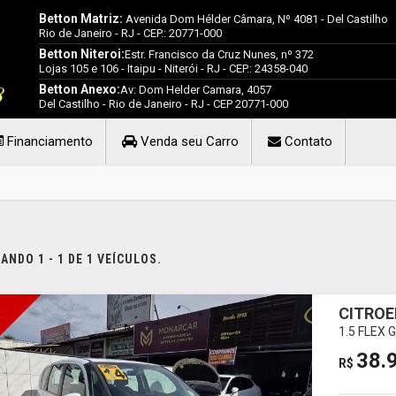
Betton Matriz:
Avenida Dom Hélder Câmara, Nº 4081 - Del Castilho
Rio de Janeiro - RJ - CEP.: 20771-000
Betton Niteroi:
Estr. Francisco da Cruz Nunes, nº 372
Lojas 105 e 106 - Itaipu - Niterói - RJ - CEP.: 24358-040
Betton Anexo:
Av: Dom Helder Camara, 4057
Del Castilho - Rio de Janeiro - RJ - CEP 20771-000
Financiamento
Venda seu Carro
Contato
NDO 1 - 1 DE 1 VEÍCULOS.
CITROE
I
1.5 FLEX
38.
R$