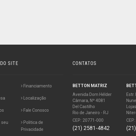
DO SITE
CONTATOS
BETTON MATRIZ
BET
Financiamento
Avenida Dom Hélder
Estr.
esa
Localização
Câmara, Nº 4081
Nune
Del Castilho
Lojas
os
Fale Conosco
Rio de Janeiro - RJ
Niter
CEP.: 20771-000
CEP.
 seu
Politica de
(21) 2581-4842
(21
Privacidade