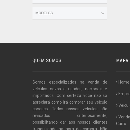
MODELOS
QUEM SOMOS
MAPA 
Somos especializados na venda de
Home
veículos novos e usados, nacionais e
Empr
importados. Com certeza você não só
apreciará como irá comprar seu veículo
Veícul
conosco. Todos nossos veículos são
revisados criteriosamente,
Venda
possibilitando dar aos nossos clientes
Carro
tranquilidade na hora da compra. Não