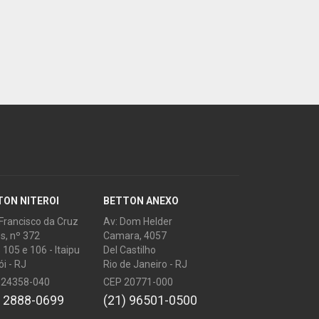
TON NITEROI
BETTON ANEXO
 Francisco da Cruz
Av: Dom Helder
s, nº 372
Camara, 4057
 105 e 106 - Itaipu
Del Castilho
ói - RJ
Rio de Janeiro - RJ
: 24358-040
CEP 20771-000
) 2888-0699
(21) 96501-0500