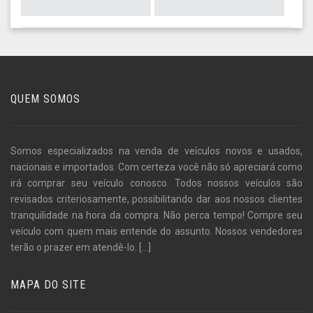
QUEM SOMOS
Somos especializados na venda de veículos novos e usados,
nacionais e importados. Com certeza você não só apreciará como
irá comprar seu veículo conosco. Todos nossos veículos são
revisados criteriosamente, possibilitando dar aos nossos clientes
tranquilidade na hora da compra. Não perca tempo! Compre seu
veículo com quem mais entende do assunto. Nossos vendedores
terão o prazer em atendê-lo.
[...]
MAPA DO SITE